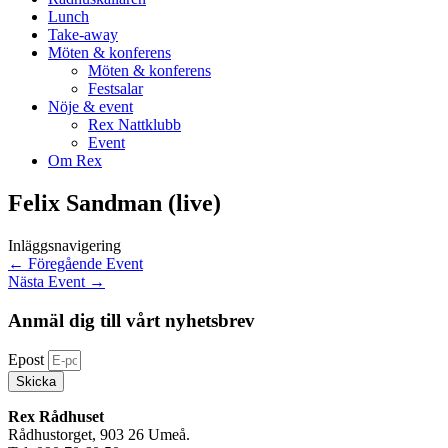
Lunch
Take-away
Möten & konferens
Möten & konferens
Festsalar
Nöje & event
Rex Nattklubb
Event
Om Rex
Felix Sandman (live)
Inläggsnavigering
←
Föregående Event
Nästa Event
→
Anmäl dig till vårt nyhetsbrev
Epost
Skicka
Rex Rådhuset
Rådhustorget, 903 26 Umeå.