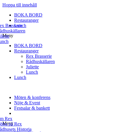
Hoppa till innehåll
BOKA BORD
Restauranger
ex Brasserie
Lunch
ådhuskällaren
Meny
liette
unch
BOKA BORD
Restauranger
Rex Brasserie
Rådhuskällaren
Juliette
Lunch
Lunch
Möten & konferens
Nöje & Event
Festsalar & bankett
m Rex
Meny
obba på Rex
ådhusets Historia