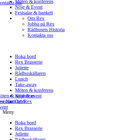
Möten & konferens
ontakta oss
Nöje & Event
Festsalar & bankett
Om Rex
Jobba på Rex
Rådhusets Historia
Kontakta oss
Boka bord
Rex Brasserie
Juliette
Rådhuskällaren
Lunch
Take-away
Möten & konferens
öten & konferens
Nöje & event
estsalar
ex Nattklubb
Om Rex
vent
Meny
Boka bord
Rex Brasserie
Juliette
Rådhuskällaren