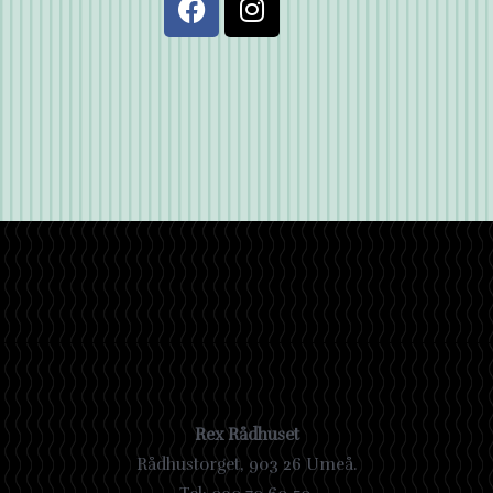
Rex Rådhuset
Rådhustorget, 903 26 Umeå.