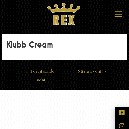
Klubb Cream
←
Föregående
Nästa Event
→
Event