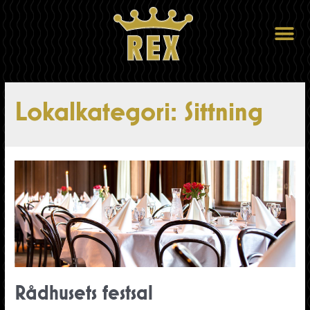
Lokalkategori:
Sittning
Rådhusets festsal